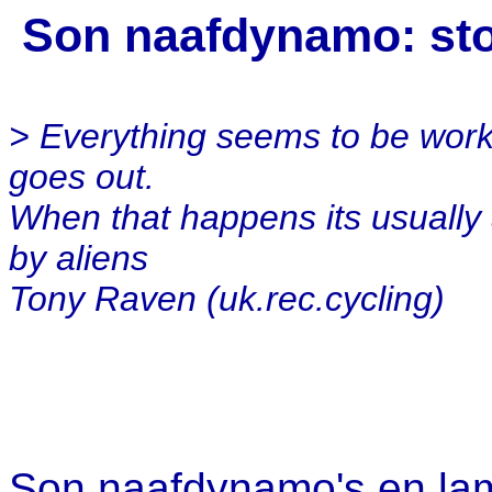
Son naafdynamo: sto
> Everything seems to be work
goes out.
When that happens its usually
by aliens
Tony Raven (uk.rec.cycling)
Son naafdynamo's en lam