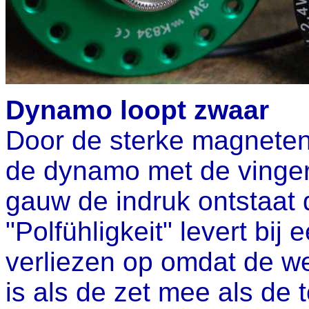
Dynamo loopt zwaar
Door de sterke magneten 
de dynamo met de vingers
gauw de indruk ontstaat d
"Polfühligkeit" levert bij
verliezen op omdat de w
is als de zet mee als de 